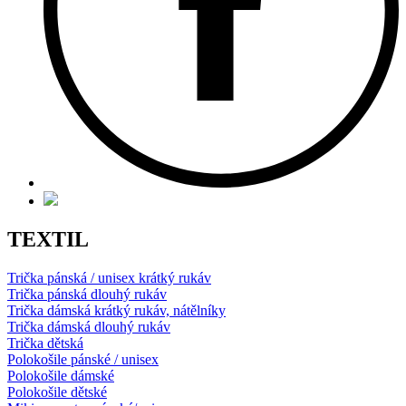
TEXTIL
Trička pánská / unisex krátký rukáv
Trička pánská dlouhý rukáv
Trička dámská krátký rukáv, nátělníky
Trička dámská dlouhý rukáv
Trička dětská
Polokošile pánské / unisex
Polokošile dámské
Polokošile dětské