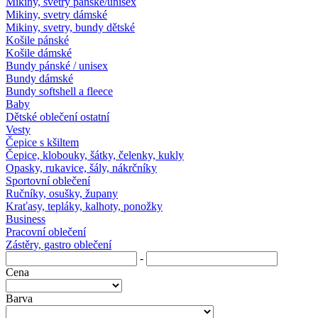
Mikiny, svetry pánské/unisex
Mikiny, svetry dámské
Mikiny, svetry, bundy dětské
Košile pánské
Košile dámské
Bundy pánské / unisex
Bundy dámské
Bundy softshell a fleece
Baby
Dětské oblečení ostatní
Vesty
Čepice s kšiltem
Čepice, klobouky, šátky, čelenky, kukly
Opasky, rukavice, šály, nákrčníky
Sportovní oblečení
Ručníky, osušky, župany
Kraťasy, tepláky, kalhoty, ponožky
Business
Pracovní oblečení
Zástěry, gastro oblečení
-
Cena
Barva