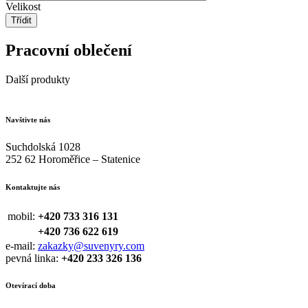
Velikost
Pracovní oblečení
Další produkty
Navštivte nás
Suchdolská 1028
252 62 Horoměřice – Statenice
Kontaktujte nás
mobil:
+420 733 316 131
+420 736 622 619
e-mail:
zakazky@suvenyry.com
pevná linka:
+420 233 326 136
Otevírací doba